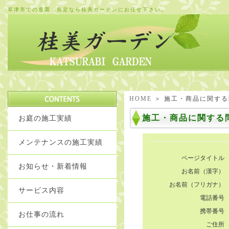
草津市での造園、剪定なら桂美ガーデンにお任せ下さい。
HOME
＞ 施工・商品に関す
施工・商品に関する
お庭の施工実績
メンテナンスの施工実績
ページタイトル
お知らせ・新着情報
お名前（漢字）
お名前（フリガナ）
サービス内容
電話番号
携帯番号
お仕事の流れ
ご住所